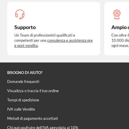
Supporto
Ampio 
Un Team di professionisti qualificati e
Con oltre 
competenti per una
consulenza e assistenza pre
10.000 dis
e post vendita
.
ogni mese.
BISOGNO DI AIUTO?
Domande frequenti
Visualizza o traccia il tuo ordine
Tempi di spedizione
IVA sulle Vendite
Metodi di pagamento accettati
Chi può usufruire dell’IVA agevolata al 10%